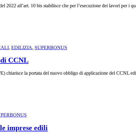
2022 all’art. 10 bis stabilisce che per l’esecuzione dei lavori per i qua
CALI
,
EDILIZIA
,
SUPERBONUS
o di CCNL
E) chiarisce la portata del nuovo obbligo di applicazione del CCNL edil
UPERBONUS
e imprese edili