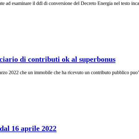
ad esaminare il ddl di conversione del Decreto Energia nel testo incar
io di contributi ok al superbonus
arzo 2022 che un immobile che ha ricevuto un contributo pubblico puo’ 
l 16 aprile 2022