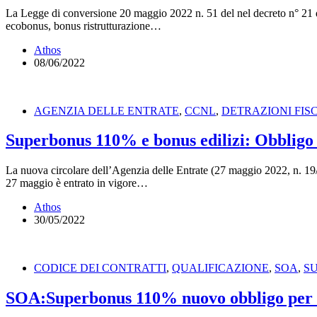
La Legge di conversione 20 maggio 2022 n. 51 del nel decreto n° 21 del 
ecobonus, bonus ristrutturazione…
Athos
08/06/2022
AGENZIA DELLE ENTRATE
,
CCNL
,
DETRAZIONI FIS
Superbonus 110% e bonus edilizi: Obblig
La nuova circolare dell’Agenzia delle Entrate (27 maggio 2022, n. 19/
27 maggio è entrato in vigore…
Athos
30/05/2022
CODICE DEI CONTRATTI
,
QUALIFICAZIONE
,
SOA
,
S
SOA:Superbonus 110% nuovo obbligo per l