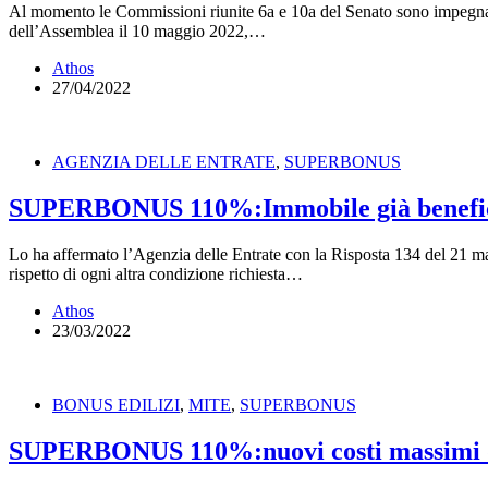
Al momento le Commissioni riunite 6a e 10a del Senato sono impegnate 
dell’Assemblea il 10 maggio 2022,…
Athos
27/04/2022
AGENZIA DELLE ENTRATE
,
SUPERBONUS
SUPERBONUS 110%:Immobile già beneficiar
Lo ha affermato l’Agenzia delle Entrate con la Risposta 134 del 21 m
rispetto di ogni altra condizione richiesta…
Athos
23/03/2022
BONUS EDILIZI
,
MITE
,
SUPERBONUS
SUPERBONUS 110%:nuovi costi massimi da