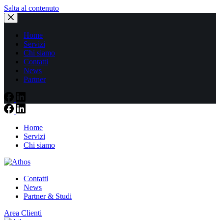
Salta al contenuto
Home
Servizi
Chi siamo
Contatti
News
Partner
Home
Servizi
Chi siamo
Contatti
News
Partner & Studi
Area Clienti