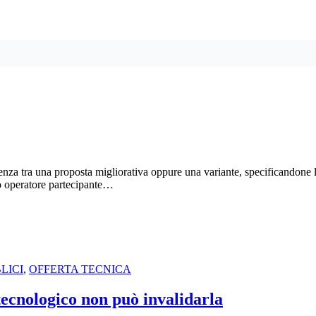
renza tra una proposta migliorativa oppure una variante, specificandone l
co operatore partecipante…
LICI
,
OFFERTA TECNICA
 tecnologico non può invalidarla