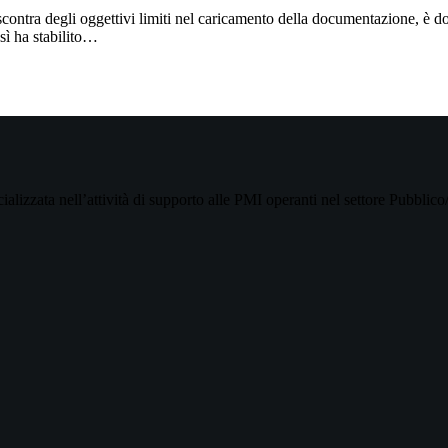
contra degli oggettivi limiti nel caricamento della documentazione, è do
osì ha stabilito…
cializzata nell’attività di supporto alle PMI operanti nel settore Pubblico/