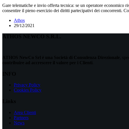
Gare telematiche e invio offerta tecnica: se un operatore economico ris
consentire il pieno esercizio dei diritti partecipativi dei concorrenti. C
Athos
29/12/2021
ATHOS NEWCO S.R.L.
ATHOS NewCo Srl è una Società di Consulenza Direzionale
, spe
contribuire ad accrescere il valore per i Clienti
.
INFO
Privacy Policy
Cookies Policy
Links
Area Clienti
Partners
News