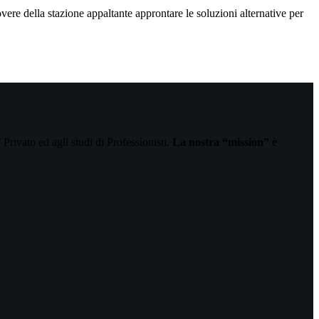
vere della stazione appaltante approntare le soluzioni alternative per
 Privato ed agli studi di Professionisti.
La nostra “mission” è