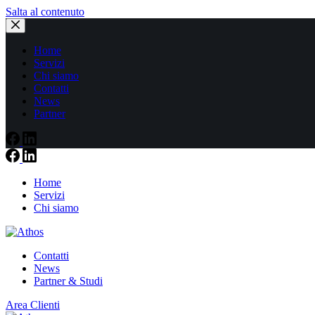
Salta al contenuto
Home
Servizi
Chi siamo
Contatti
News
Partner
Home
Servizi
Chi siamo
Contatti
News
Partner & Studi
Area Clienti