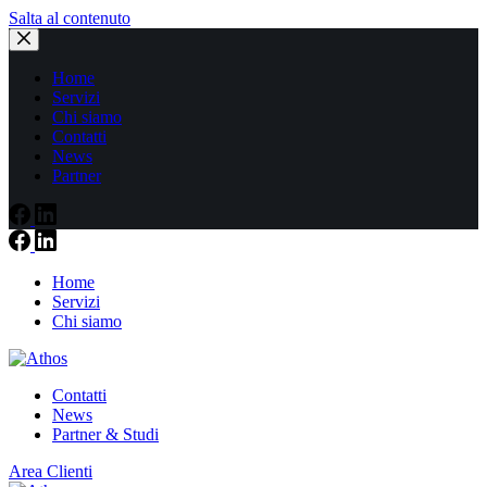
Salta al contenuto
Home
Servizi
Chi siamo
Contatti
News
Partner
Home
Servizi
Chi siamo
Contatti
News
Partner & Studi
Area Clienti