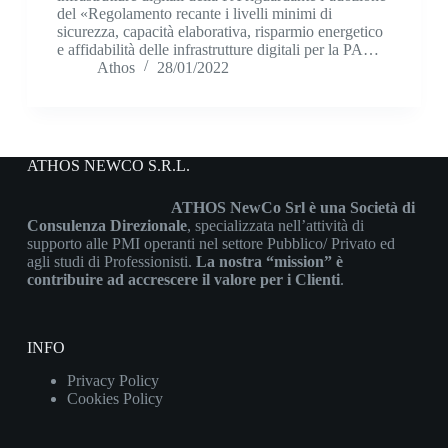
del «Regolamento recante i livelli minimi di
sicurezza, capacità elaborativa, risparmio energetico
e affidabilità delle infrastrutture digitali per la PA…
Athos
28/01/2022
ATHOS NEWCO S.R.L.
ATHOS NewCo Srl è una Società di
Consulenza Direzionale
, specializzata nell’attività di
supporto alle PMI operanti nel settore Pubblico/ Privato ed
agli studi di Professionisti.
La nostra “mission” è
contribuire ad accrescere il valore per i Clienti
.
INFO
Privacy Policy
Cookies Policy