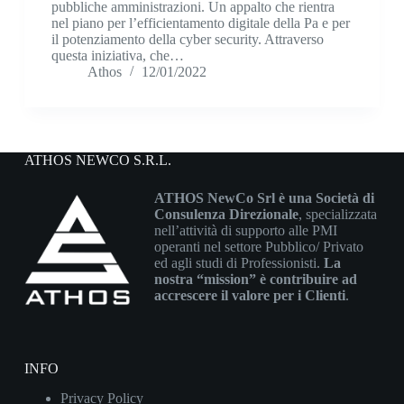
pubbliche amministrazioni. Un appalto che rientra
nel piano per l’efficientamento digitale della Pa e per
il potenziamento della cyber security. Attraverso
questa iniziativa, che…
Athos
12/01/2022
ATHOS NEWCO S.R.L.
ATHOS NewCo Srl è una Società di
Consulenza Direzionale
, specializzata
nell’attività di supporto alle PMI
operanti nel settore Pubblico/ Privato
ed agli studi di Professionisti.
La
nostra “mission” è contribuire ad
accrescere il valore per i Clienti
.
INFO
Privacy Policy