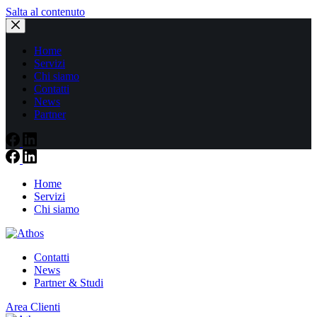
Salta al contenuto
Home
Servizi
Chi siamo
Contatti
News
Partner
Home
Servizi
Chi siamo
Contatti
News
Partner & Studi
Area Clienti