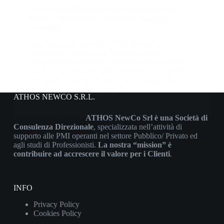
ANAC:Dal 25 Novembre diventa obbligatorio
l’utilizzo del fascicolo virtuale dell’operatore
economico
A partire dal 25 novembre 2022 diventerà
obbligatorio l’utilizzo del fascicolo virtuale
dell’operatore economico (istituito presso la Banca
dati ANAC) nel quale sono presenti i dati utili alla
verifica dell’assenza di motivi di esclusione di cui
all’articolo 80, l’attestazione di…
ATHOS NEWCO S.R.L.
Athos
24/10/2022
ATHOS NewCo Srl è una Società di
Consulenza Direzionale
, specializzata nell’attività di
supporto alle PMI operanti nel settore Pubblico/ Privato ed
agli studi di Professionisti.
La nostra “mission” è
contribuire ad accrescere il valore per i Clienti
.
INFO
Privacy Policy
Cookies Policy